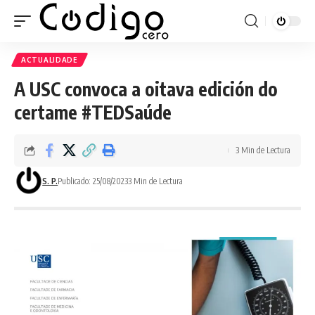
ACTUALIDADE
A USC convoca a oitava edición do
certame #TEDSaúde
3 Min de Lectura
S. P.
Publicado: 25/08/2023
3 Min de Lectura