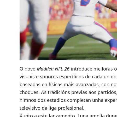
O novo
Madden NFL 26
introduce melloras 
visuais e sonoros específicos de cada un d
baseadas en físicas máis avanzadas, con n
choques. As tradicións previas aos partidos
himnos dos estadios completan unha experi
televisivo da liga profesional.
Xunto a este lanzamento, Luna amplía duran