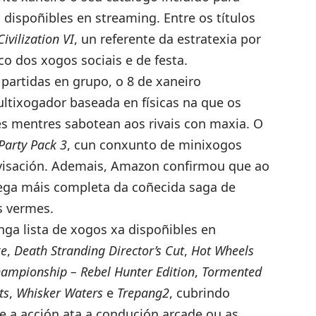
ispoñibles en streaming. Entre os títulos
Civilization VI
, un referente da estratexia por
ico dos xogos sociais e de festa.
partidas en grupo, o 8 de xaneiro
ltixogador baseada en físicas na que os
les mentres sabotean aos rivais con maxia. O
Party Pack 3
, cun conxunto de minixogos
ovisación. Ademais, Amazon confirmou que ao
rega máis completa da coñecida saga de
s vermes.
ga lista de xogos xa dispoñibles en
ke
,
Death Stranding Director’s Cut
,
Hot Wheels
ampionship – Rebel Hunter Edition
,
Tormented
ts
,
Whisker Waters
e
Trepang2
, cubrindo
 e a acción ata a condución arcade ou as