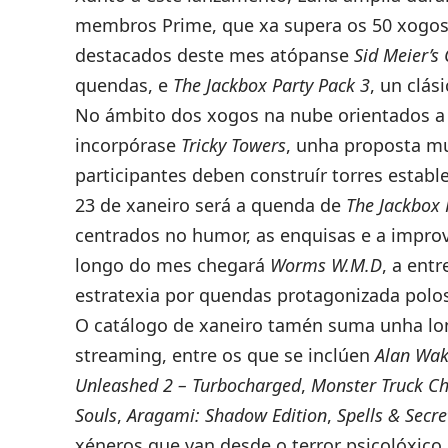
membros Prime, que xa supera os 50 xogos d
destacados deste mes atópanse
Sid Meier’s 
quendas, e
The Jackbox Party Pack 3
, un clás
No ámbito dos xogos na nube orientados a 
incorpórase
Tricky Towers
, unha proposta mu
participantes deben construír torres estab
23 de xaneiro será a quenda de
The Jackbox 
centrados no humor, as enquisas e a impr
longo do mes chegará
Worms W.M.D
, a ent
estratexia por quendas protagonizada polo
O catálogo de xaneiro tamén suma unha lon
streaming, entre os que se inclúen
Alan Wa
Unleashed 2 – Turbocharged
,
Monster Truck Ch
Souls
,
Aragami: Shadow Edition
,
Spells & Secre
xéneros que van desde o terror psicolóxico