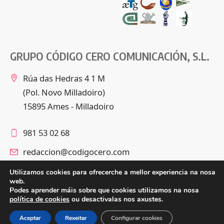
GRUPO CÓDIGO CERO COMUNICACIÓN, S.L.
Rúa das Hedras 4 1 M
(Pol. Novo Milladoiro)
15895 Ames - Milladoiro
981 53 02 68
redaccion@codigocero.com
Utilizamos cookies para ofrecerche a mellor experiencia na nosa
web.
Podes aprender máis sobre que cookies utilizamos na nosa
Síguenos
política de cookies
ou desactivalas nos axustes.
Aceptar
Rexeitar
Configurar cookies
© Grupo Código Cero Comunicación, S.L. –
Política de privacidade