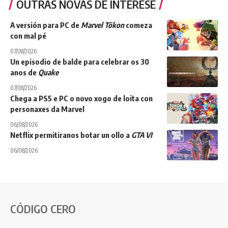
OUTRAS NOVAS DE INTERESE
A versión para PC de
Marvel Tōkon
comeza
con mal pé
07/08/2026
Un episodio de balde para celebrar os 30
anos de
Quake
07/08/2026
Chega a PS5 e PC o novo xogo de loita con
personaxes da Marvel
06/08/2026
Netflix permitiranos botar un ollo a
GTA VI
06/08/2026
CÓDIGO CERO