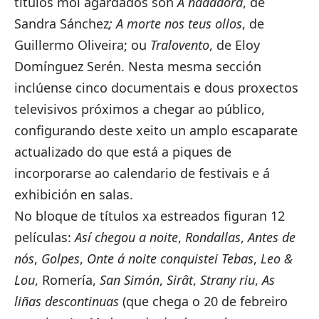
títulos moi agardados son
A nadadora
, de
Sandra Sánchez
; A morte nos teus ollos
, de
Guillermo Oliveira; ou
Tralovento
, de Eloy
Domínguez Serén. Nesta mesma sección
inclúense cinco documentais e dous proxectos
televisivos próximos a chegar ao público,
configurando deste xeito un amplo escaparate
actualizado do que está a piques de
incorporarse ao calendario de festivais e á
exhibición en salas.
No bloque de títulos xa estreados figuran 12
películas:
Así chegou a noite
,
Rondallas
,
Antes de
nós
,
Golpes
,
Onte á noite conquistei Tebas
,
Leo &
Lou
, Romería,
San Simón
,
Sirât
,
Strany riu
,
As
liñas descontinuas
(que chega o 20 de febreiro