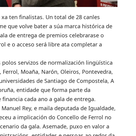
+
xa ten finalistas. Un total de 28 canles
e que volve bater a súa marca histórica de
ala de entrega de premios celebrarase o
rol
e o acceso será libre ata completar a
polos servizos de normalización lingüística
, Ferrol, Moaña, Narón, Oleiros, Pontevedra,
 universidades de Santiago de Compostela, A
oruña, entidade que forma parte da
 financia cada ano a gala de entrega.
sé Manuel Rey, e maila deputada de Igualdade,
deceu a implicación do Concello de Ferrol no
scenario da gala. Asemade, puxo en valor a
nistracións, entidades e persoas ao redor da