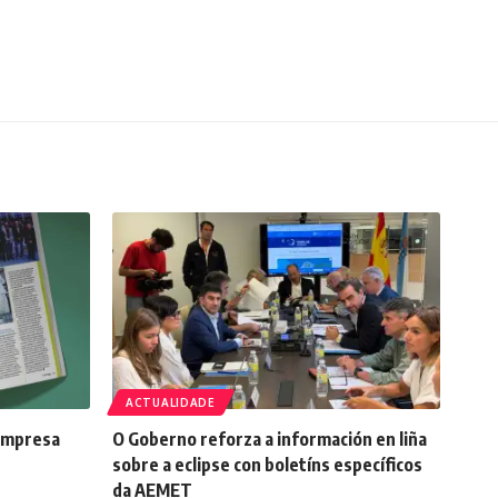
ACTUALIDADE
 impresa
O Goberno reforza a información en liña
sobre a eclipse con boletíns específicos
da AEMET