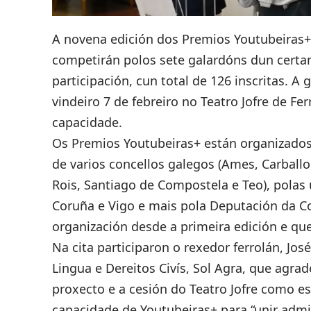
A novena edición dos
Premios Youtubeiras
competirán polos sete galardóns dun certam
participación, cun total de 126 inscritas.
A g
vindeiro 7 de febreiro no Teatro Jofre de Fer
capacidade.
Os Premios Youtubeiras+ están organizados 
de varios concellos galegos (Ames, Carballo
Rois, Santiago de Compostela e Teo), polas
Coruña e Vigo e mais pola Deputación da C
organización desde a primeira edición e que
Na cita participaron o rexedor ferrolán, Jo
Lingua e Dereitos Civís, Sol Agra, que agra
proxecto e a cesión do Teatro Jofre como e
capacidade de Youtubeiras+ para “unir admi