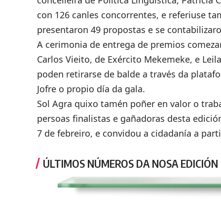
concelleira de Política Lingüística, Patricia
con 126 canles concorrentes, e referiuse t
presentaron 49 propostas e se contabilizaro
A cerimonia de entrega de premios comezar
Carlos Vieito, de Exército Mekemeke, e Leil
poden retirarse de balde a través da plata
Jofre o propio día da gala.
Sol Agra quixo tamén poñer en valor o trab
persoas finalistas e gañadoras desta edici
7 de febreiro, e convidou a cidadanía a parti
ÚLTIMOS NÚMEROS DA NOSA EDICIÓN