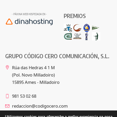
PREMIOS
- PÁXINA WEB HOSPEDADA EN -
GRUPO CÓDIGO CERO COMUNICACIÓN, S.L.
Rúa das Hedras 4 1 M
(Pol. Novo Milladoiro)
15895 Ames - Milladoiro
981 53 02 68
redaccion@codigocero.com
Utilizamos cookies para ofrecerche a mellor experiencia na nosa