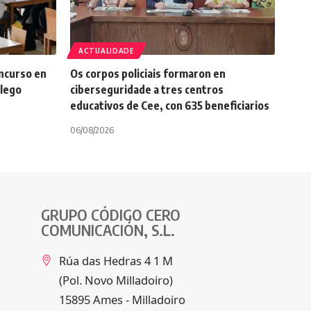
ACTUALIDADE
oncurso en
Os corpos policiais formaron en
alego
ciberseguridade a tres centros
educativos de Cee, con 635 beneficiarios
06/08/2026
GRUPO CÓDIGO CERO
COMUNICACIÓN, S.L.
Rúa das Hedras 4 1 M
(Pol. Novo Milladoiro)
15895 Ames - Milladoiro