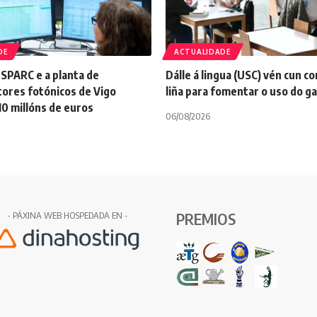
DE
ACTUALIDADE
 SPARC e a planta de
Dálle á lingua (USC) vén cun c
ores fotónicos de Vigo
liña para fomentar o uso do g
10 millóns de euros
06/08/2026
PREMIOS
- PÁXINA WEB HOSPEDADA EN -