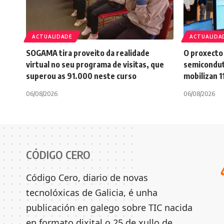
ACTUALIDADE
ACTUALIDA
SOGAMA tira proveito da realidade
O proxecto
virtual no seu programa de visitas, que
semicondut
superou as 91.000 neste curso
mobilizan 1
06/08/2026
06/08/2026
CÓDIGO CERO
Código Cero, diario de novas
tecnolóxicas de Galicia, é unha
publicación en galego sobre TIC nacida
en formato dixital o 25 de xullo de