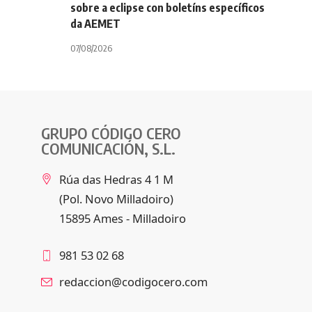
sobre a eclipse con boletíns específicos
da AEMET
07/08/2026
GRUPO CÓDIGO CERO
COMUNICACIÓN, S.L.
Rúa das Hedras 4 1 M
(Pol. Novo Milladoiro)
15895 Ames - Milladoiro
981 53 02 68
redaccion@codigocero.com