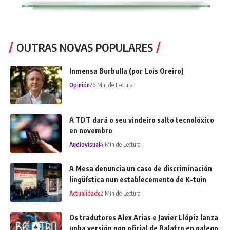
OUTRAS NOVAS POPULARES
Inmensa Burbulla (por Lois Oreiro)
Opinión
26 Min de Lectura
A TDT dará o seu vindeiro salto tecnolóxico
en novembro
Audiovisual
4 Min de Lectura
A Mesa denuncia un caso de discriminación
lingüística nun establecemento de K-tuin
Actualidade
2 Min de Lectura
Os tradutores Alex Arias e Javier Llópiz lanza
unha versión non oficial de Balatro en galego